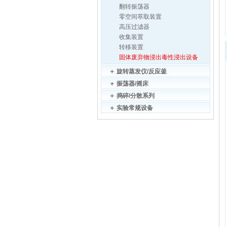
翻转振荡器
零空间萃取装置
高压过滤器
收集装置
转移装置
固体废弃物浸出毒性浸出设备
＋
旋转蒸发仪/反应釜
＋
振荡器/摇床
＋
捣碎/分散系列
＋
实验常规设备