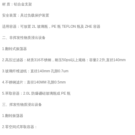
材 质：铝合金支架
安全装置：具过负载保护装置
适用容器：可放置 2L 玻璃瓶，PE 瓶 TEFLON 瓶及 ZHE 容器
二、非挥发性物质浸出设备
1.翻转式振荡器
2.高压过滤器：材质316不锈钢，耐压50psi以上规格：容量2.2升,直径140mm
3.玻璃纤维滤纸：直径140mm 孔隙0.7um
4.不锈钢滤片：直径140MM 孔隙0.5mm
5.萃取容器：2.0L 防爆硼硅玻璃瓶或 PE 瓶
三、挥发性物质浸出设备
1.翻转振荡器
2.零空间式萃取容器：