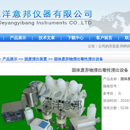
产品展示
技术文章
下载中心
客户留言
联
|
|
|
|
|
公告：公司的宗旨是:同样的产
○
产品展示 >> 固废浸出装置 >> 固体废弃物浸出毒性浸出设备
固体废弃物浸出毒性浸出设备
产品名称：
固体
规格型号：
参考价：
元
添加时间：2016/7/
浏览次数：5238