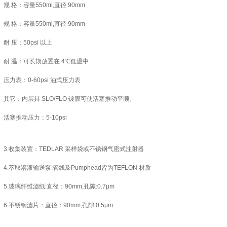
规 格：容量550ml,直径 90mm
规 格：容量550ml,直径 90mm
耐 压：50psi 以上
耐 温：可长期放置在 4℃低温中
压力表：0-60psi 油式压力表
其它：内层具 SLO/FLO 镀膜可使活塞推动平顺。
活塞推动压力：5-10psi
3.收集装置：TEDLAR 采样袋或不锈钢气密式注射器
4.萃取溶液输送泵:管线及Pumphead皆为TEFLON 材质
5.玻璃纤维滤纸:直径：90mm,孔隙:0.7μm
6.不锈钢滤片：直径：90mm,孔隙:0.5μm