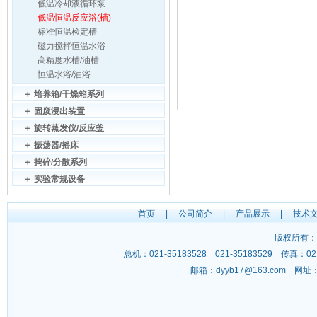
低温冷却液循环泵
低温恒温反应浴(槽)
标准恒温检定槽
磁力搅拌恒温水浴
高精度水槽/油槽
恒温水浴/油浴
＋
培养箱/干燥箱系列
＋
固废浸出装置
＋
旋转蒸发仪/反应釜
＋
振荡器/摇床
＋
捣碎/分散系列
＋
实验常规设备
首页
|
公司简介
|
产品展示
|
技术
版权所有：
总机：021-35183528 021-35183529 传
邮箱：
dyyb17@163.com
网址