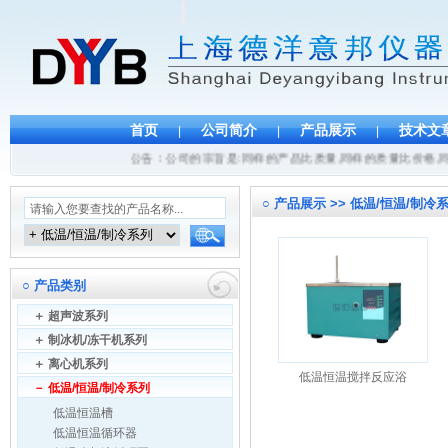
首页
公司简介
产品展示
技术文
|
|
|
公告：公司的宗旨是:同样的产品比质量,同样的质量比价格,同
○
产品展示 >> 低温/恒温/制冷系
○
产品类别
＋
超声波系列
＋
制冰机/冻干机系列
＋
离心机系列
低温恒温搅拌反应浴
－
低温/恒温/制冷系列
低温恒温槽
低温恒温循环器