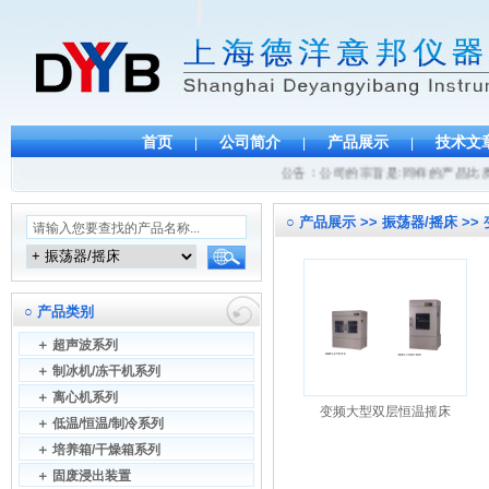
首页
公司简介
产品展示
技术文
|
|
|
公告：公司的宗旨是:同样的产品比质量
○
产品展示 >> 振荡器/摇床 >
○
产品类别
＋
超声波系列
＋
制冰机/冻干机系列
＋
离心机系列
变频大型双层恒温摇床
＋
低温/恒温/制冷系列
＋
培养箱/干燥箱系列
＋
固废浸出装置