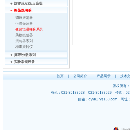
＋
旋转蒸发仪/反应釜
－
振荡器/摇床
调速振荡器
恒温振荡器
变频恒温摇床系列
药物振荡器
混匀器系列
梅毒旋转仪
＋
捣碎/分散系列
＋
实验常规设备
首页
|
公司简介
|
产品展示
|
技术
版权所有：
总机：021-35183528 021-35183529 传
邮箱：
dyyb17@163.com
网址
沪公网