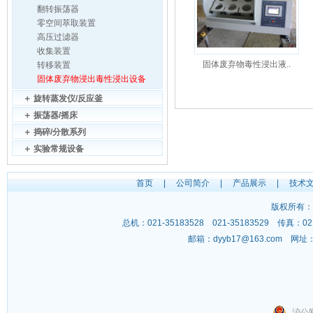
翻转振荡器
零空间萃取装置
高压过滤器
收集装置
固体废弃物毒性浸出液..
转移装置
固体废弃物浸出毒性浸出设备
＋
旋转蒸发仪/反应釜
＋
振荡器/摇床
＋
捣碎/分散系列
＋
实验常规设备
首页
|
公司简介
|
产品展示
|
技术
版权所有：
总机：021-35183528 021-35183529 传
邮箱：
dyyb17@163.com
网址
沪公网