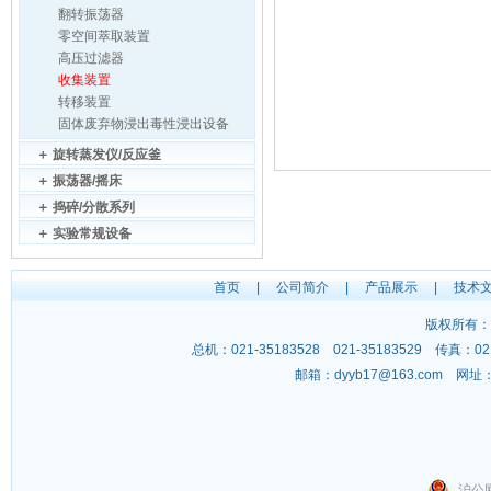
翻转振荡器
零空间萃取装置
高压过滤器
收集装置
转移装置
固体废弃物浸出毒性浸出设备
＋
旋转蒸发仪/反应釜
＋
振荡器/摇床
＋
捣碎/分散系列
＋
实验常规设备
首页
|
公司简介
|
产品展示
|
技术
版权所有：
总机：021-35183528 021-35183529 传
邮箱：
dyyb17@163.com
网址
沪公网