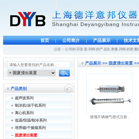
首页
公司简介
产品展示
技术文
|
|
|
公告：公司的宗旨是:同样的产品比质量,同样的质量比
○
产品展示 >> 固废浸出装置 >
○
产品类别
＋
超声波系列
＋
制冰机/冻干机系列
＋
离心机系列
玻璃不锈钢气密式注射..
＋
低温/恒温/制冷系列
＋
培养箱/干燥箱系列
－
固废浸出装置