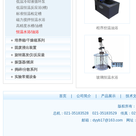
低温冷却液循环泵
低温恒温反应浴(槽)
标准恒温检定槽
磁力搅拌恒温水浴
高精度水槽/油槽
程序控温油浴
恒温水浴/油浴
＋
培养箱/干燥箱系列
＋
固废浸出装置
＋
旋转蒸发仪/反应釜
＋
振荡器/摇床
＋
捣碎/分散系列
＋
实验常规设备
玻璃恒温水浴
首页
|
公司简介
|
产品展示
|
技术
版权所有：
总机：021-35183528 021-35183529 传
邮箱：
dyyb17@163.com
网址