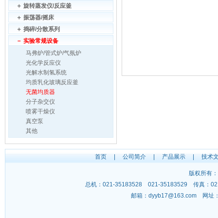
＋
旋转蒸发仪/反应釜
＋
振荡器/摇床
＋
捣碎/分散系列
－
实验常规设备
马弗炉/管式炉/气氛炉
光化学反应仪
光解水制氢系统
均质乳化玻璃反应釜
无菌均质器
分子杂交仪
喷雾干燥仪
真空泵
其他
首页
|
公司简介
|
产品展示
|
技术
版权所有：
总机：021-35183528 021-35183529 传
邮箱：
dyyb17@163.com
网址