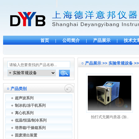
首页
公司简介
产品展示
技术文
|
|
|
○
产品展示 >> 实验常规设备 >
○
产品类别
＋
超声波系列
＋
制冰机/冻干机系列
＋
离心机系列
拍打式无菌均质器 (加..
＋
低温/恒温/制冷系列
＋
培养箱/干燥箱系列
＋
固废浸出装置