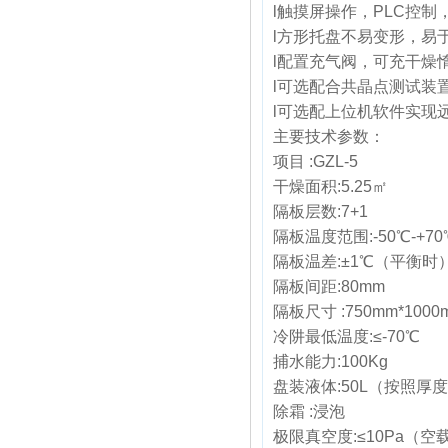
l触摸屏操作，PLC控
l方形托盘不易变形，易
l配置充气阀，可充干燥
l可选配合共晶点测试装
l可选配上位机软件实现
主要技术参数：
项目 :GZL-5
干燥面积:5.25㎡
隔板层数:7+1
隔板温度范围:-50℃-+70
隔板温差:±1℃（平衡时
隔板间距:80mm
隔板尺寸 :750mm*1000
冷阱最低温度:≤-70℃
捕水能力:100Kg
盘装液体:50L（按照厚度
除霜 :浸泡
极限真空度:≤10Pa（空载 