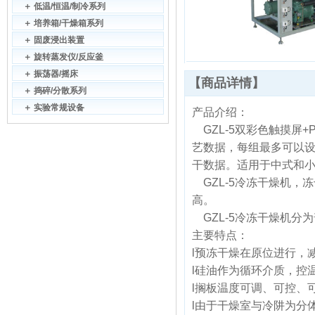
＋
低温/恒温/制冷系列
＋
培养箱/干燥箱系列
＋
固废浸出装置
＋
旋转蒸发仪/反应釜
＋
振荡器/摇床
【商品详情】
＋
捣碎/分散系列
＋
实验常规设备
产品介绍：
GZL-5双彩色触摸屏
艺数据，每组最多可以设
干数据。适用于中式和
GZL-5冷冻干燥机，
高。
GZL-5冷冻干燥机分
主要特点：
l预冻干燥在原位进行，
l硅油作为循环介质，控
l搁板温度可调、可控、
l由于干燥室与冷阱为分